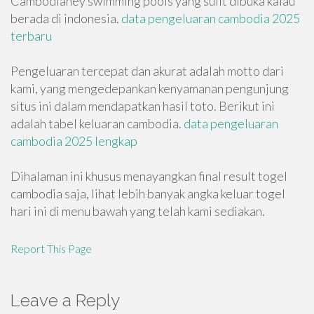
Cambodianey swimming pools yang sulit dibuka kalau
berada di indonesia.
data pengeluaran cambodia 2025
terbaru
Pengeluaran tercepat dan akurat adalah motto dari
kami, yang mengedepankan kenyamanan pengunjung
situs ini dalam mendapatkan hasil toto. Berikut ini
adalah tabel keluaran cambodia.
data pengeluaran
cambodia 2025 lengkap
Dihalaman ini khusus menayangkan final result togel
cambodia saja, lihat lebih banyak angka keluar togel
hari ini di menu bawah yang telah kami sediakan.
Report This Page
Leave a Reply