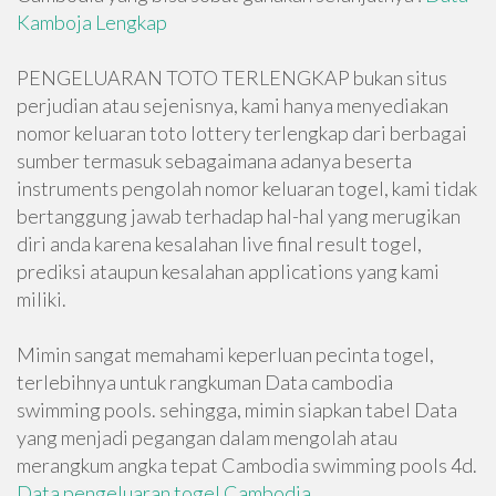
Kamboja Lengkap
PENGELUARAN TOTO TERLENGKAP bukan situs
perjudian atau sejenisnya, kami hanya menyediakan
nomor keluaran toto lottery terlengkap dari berbagai
sumber termasuk sebagaimana adanya beserta
instruments pengolah nomor keluaran togel, kami tidak
bertanggung jawab terhadap hal-hal yang merugikan
diri anda karena kesalahan live final result togel,
prediksi ataupun kesalahan applications yang kami
miliki.
Mimin sangat memahami keperluan pecinta togel,
terlebihnya untuk rangkuman Data cambodia
swimming pools. sehingga, mimin siapkan tabel Data
yang menjadi pegangan dalam mengolah atau
merangkum angka tepat Cambodia swimming pools 4d.
Data pengeluaran togel Cambodia