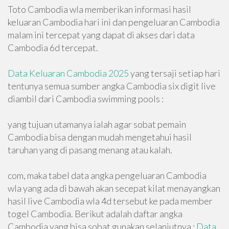
Toto Cambodia wla memberikan informasi hasil
keluaran Cambodia hari ini dan pengeluaran Cambodia
malam ini tercepat yang dapat di akses dari data
Cambodia 6d tercepat.
Data Keluaran Cambodia 2025
yang tersaji setiap hari
tentunya semua sumber angka Cambodia six digit live
diambil dari Cambodia swimming pools :
yang tujuan utamanya ialah agar sobat pemain
Cambodia bisa dengan mudah mengetahui hasil
taruhan yang di pasang menang atau kalah.
com, maka tabel data angka pengeluaran Cambodia
wla yang ada di bawah akan secepat kilat menayangkan
hasil live Cambodia wla 4d tersebut ke pada member
togel Cambodia. Berikut adalah daftar angka
Cambodia yang bisa sobat gunakan selanjutnya :
Data