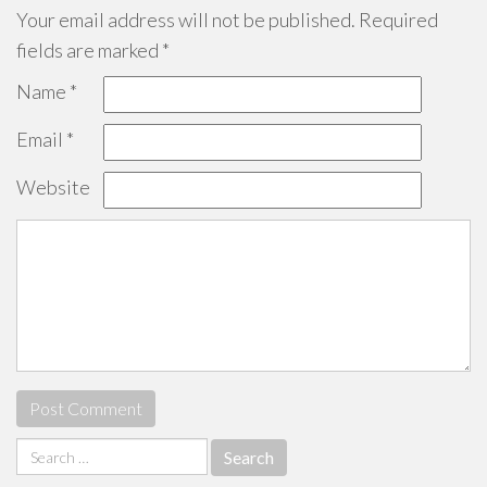
Your email address will not be published.
Required
fields are marked
*
Name
*
Email
*
Website
Search
for: